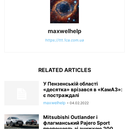
maxwelhelp
https://ttt.1ca.com.ua
RELATED ARTICLES
У Пензенській області
«десятка» врізався в «КамАЗ»:
є постраждалі
maxwelhelp
-
04.02.2022
Mitsubishi Outlander і
флагманський Pajero Sport
пропонують зі знижкою 200