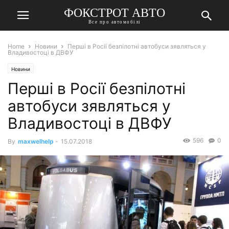
ФОКСТРОТ АВТО
Все про автомобілі
Home
Новини
Перші в Росії безпілотні автобуси зявляться у
Владивостоці в ДВФУ
Новини
Перші в Росії безпілотні
автобуси зявляться у
Владивостоці в ДВФУ
596
0
By
maxwelhelp
-
15.07.2018