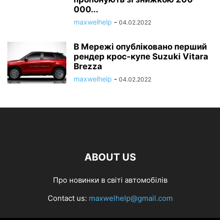
000...
maxwelhelp
-
04.02.2022
В Мережі опубліковано перший
рендер крос-купе Suzuki Vitara
Brezza
maxwelhelp
-
04.02.2022
ABOUT US
Про новинки в світі автомобілів
Contact us:
maxwelhelp@gmail.com