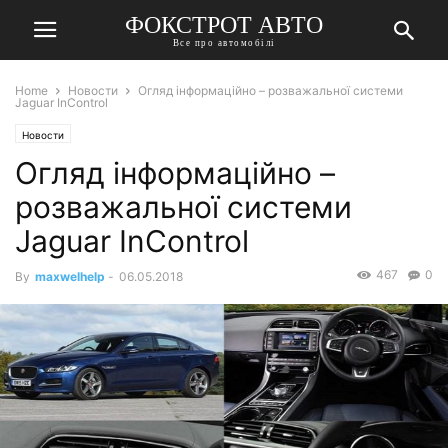
ФОКСТРОТ АВТО
Все про автомобілі
Home
Новости
Огляд інформаційно – розважальної системи
Jaguar InControl
Новости
Огляд інформаційно –
розважальної системи
Jaguar InControl
467
0
By
maxwelhelp
-
06.05.2018