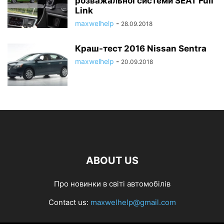
розважальної системи SEAT Full
Link
maxwelhelp
-
28.09.2018
Краш-тест 2016 Nissan Sentra
maxwelhelp
-
20.09.2018
ABOUT US
Про новинки в світі автомобілів
Contact us:
maxwelhelp@gmail.com