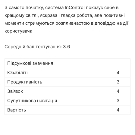
З самого початку, система InControl показує себе в
кращому світлі, яскрава і гладка робота, але позитивні
моменти стримуються розпливчастою відповіддю на дії
користувача
Середній бал тестування:
3.6
Підсумкові значення
Юзабіліті
4
Продуктивність
3
Зв’язок
4
Супутникова навігація
3
Вартість
4