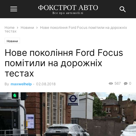
ФОКСТРОТ АВТО
Все про автомобілі
Home
Новини
Нове покоління Ford Focus помітили на дорожніх
тестах
Новини
Нове покоління Ford Focus
помітили на дорожніх
тестах
567
0
By
maxwelhelp
-
02.08.2018