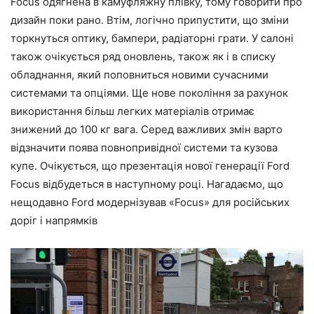
Focus одягнена в камуфляжну плівку, тому говорити про
дизайн поки рано. Втім, логічно припустити, що зміни
торкнуться оптику, бампери, радіаторні грати. У салоні
також очікується ряд оновлень, також як і в списку
обладнання, який поповниться новими сучасними
системами та опціями. Ще нове покоління за рахунок
використання більш легких матеріалів отримає
знижений до 100 кг вага. Серед важливих змін варто
відзначити поява повнопривідної системи та кузова
купе. Очікується, що презентація нової генерації Ford
Focus відбудеться в наступному році. Нагадаємо, що
нещодавно Ford модернізував «Focus» для російських
доріг і напрямків