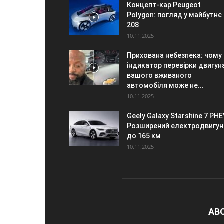
Концепт-кар Peugeot
Polygon: погляд у майбутнє
208
10.11.2025
Прихована небезпека: чому
індикатор перевірки двигун
вашого вживаного
автомобіля може не...
10.11.2025
Geely Galaxy Starshine 7 PHE
Розширений електродвигун
до 165 км
10.11.2025
AB