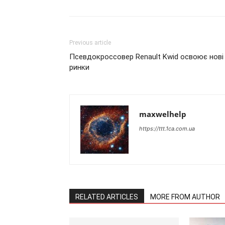
Previous article
Псевдокроссовер Renault Kwid освоює нові
ринки
maxwelhelp
https://ttt.1ca.com.ua
RELATED ARTICLES
MORE FROM AUTHOR