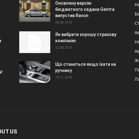
Оновлену версію
Н
бюджетного седана Gentra
Б
випустив Ravon
08.08.2018
Ст
А
Як вибрати хорошу страхову
а
компанію
Н
22.08.2019
А
Ж
Що станеться якщо їхати на
П
ручнику
V:
18.11.2018
Л
OUT US