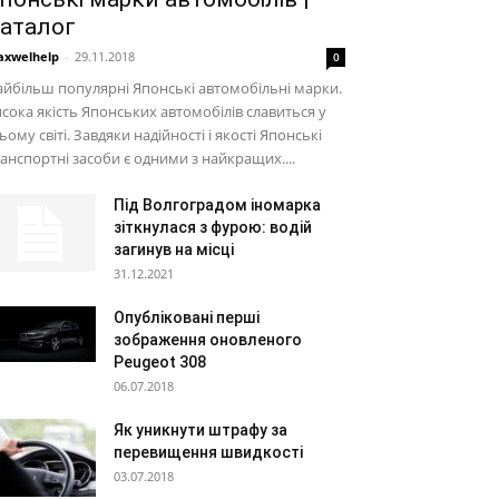
аталог
xwelhelp
-
29.11.2018
0
йбільш популярні Японські автомобільні марки.
сока якість Японських автомобілів славиться у
ьому світі. Завдяки надійності і якості Японські
анспортні засоби є одними з найкращих....
Під Волгоградом іномарка
зіткнулася з фурою: водій
загинув на місці
31.12.2021
Опубліковані перші
зображення оновленого
Peugeot 308
06.07.2018
Як уникнути штрафу за
перевищення швидкості
03.07.2018