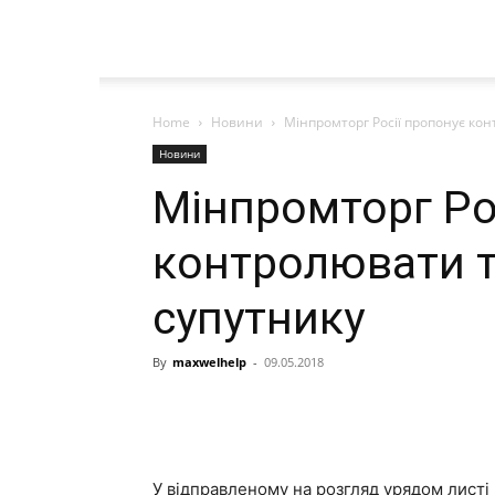
Home
Новини
Мінпромторг Росії пропонує кон
Новини
Мінпромторг Ро
контролювати т
супутнику
By
maxwelhelp
-
09.05.2018
У відправленому на розгляд урядом листі