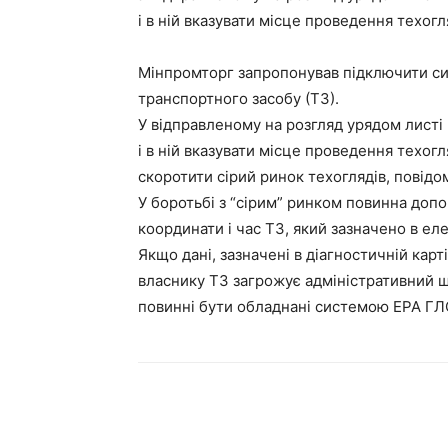
і в ній вказувати місце проведення техогл
Мінпромторг запропонував підключити 
транспортного засобу (ТЗ).
У відправленому на розгляд урядом листі
і в ній вказувати місце проведення техогл
скоротити сірий ринок техоглядів, повідо
У боротьбі з “сірим” ринком повинна до
координати і час ТЗ, який зазначено в еле
Якщо дані, зазначені в діагностичній кар
власнику ТЗ загрожує адміністративний шт
повинні бути обладнані системою ЕРА Г