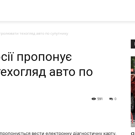
тролювати техогляд авто по супутнику
сії пропонує
ехогляд авто по
591
0
 пропонується вести електронну діагностичну карту,
Я