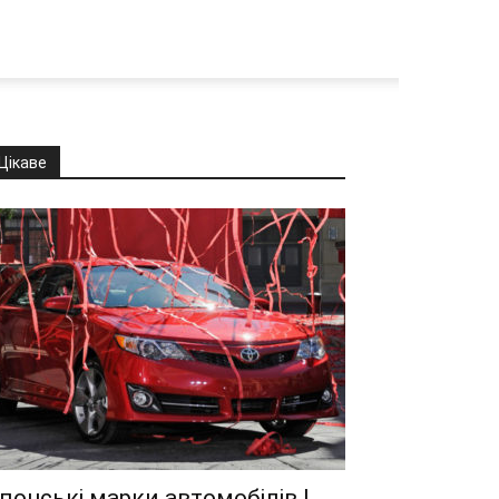
Цікаве
понські марки автомобілів |