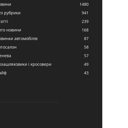
овини
1480
ез рубрики
941
атті
239
вто новини
168
овинки автомобілів
87
втосалон
58
енева
57
озашляховики і кросовери
49
айф
43