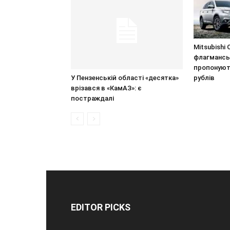
Mitsubishi O
флагманськ
пропонують
У Пензенській області «десятка»
рублів
врізався в «КамАЗ»: є
постраждалі
EDITOR PICKS