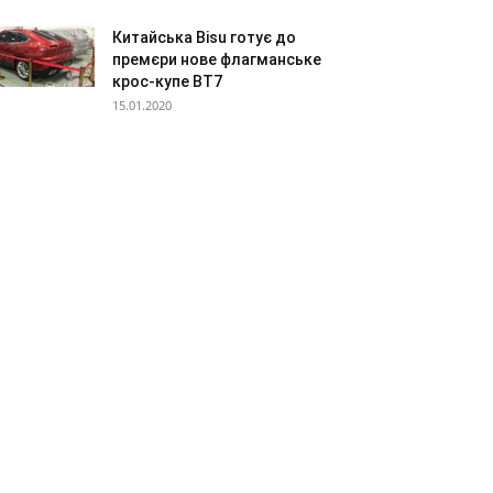
Китайська Bisu готує до
премєри нове флагманське
крос-купе BT7
15.01.2020