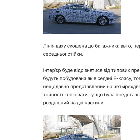
Лінія даху скошена до багажника авто, пер
середньої стійки.
Інтер’єр буде відрізнятися від типових пр
будуть побудована як в седані Е-класу, т
нещодавно представлений на четырехдвер
точності копіювати ту, що була представ
розділений на дві частини.