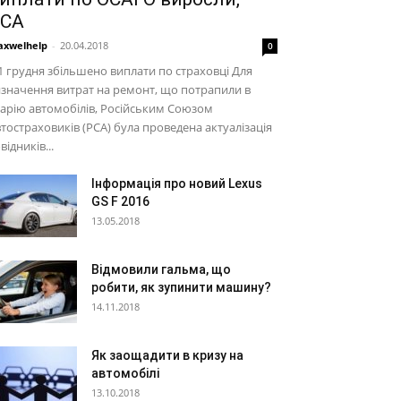
СА
xwelhelp
-
20.04.2018
0
1 грудня збільшено виплати по страховці Для
значення витрат на ремонт, що потрапили в
арію автомобілів, Російським Союзом
тостраховиків (РСА) була проведена актуалізація
відників...
Інформація про новий Lexus
GS F 2016
13.05.2018
Відмовили гальма, що
робити, як зупинити машину?
14.11.2018
Як заощадити в кризу на
автомобілі
13.10.2018