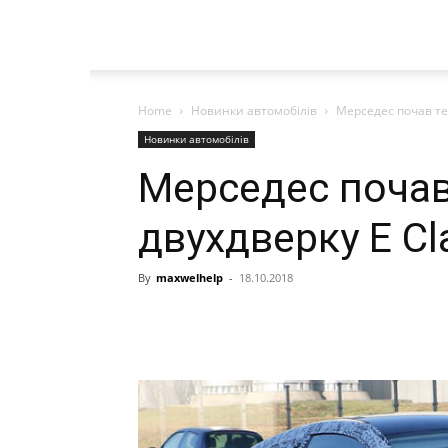
Home
Новинки автомобілів
Мерседес почав те
Новинки автомобілів
Мерседес почав
двухдверку E Cl
By
maxwelhelp
-
18.10.2018