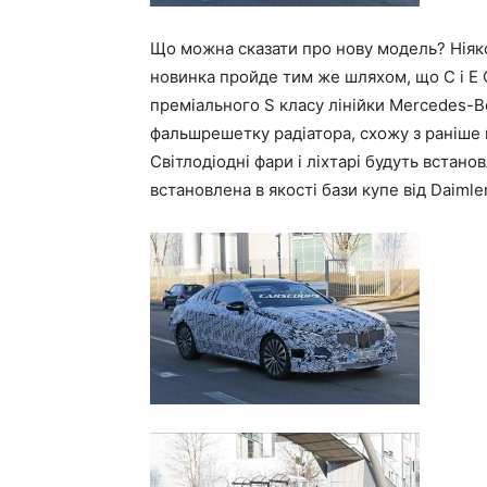
Що можна сказати про нову модель? Ніяко
новинка пройде тим же шляхом, що C і E C
преміального S класу лінійки Mercedes-B
фальшрешетку радіатора, схожу з раніше п
Світлодіодні фари і ліхтарі будуть встано
встановлена в якості бази купе від Daimle