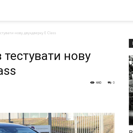
стувати нову двухдверку E Class
 тестувати нову
ass
440
0
В