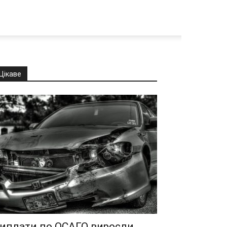
Цікаве
иплати по ОСАГО виросли,