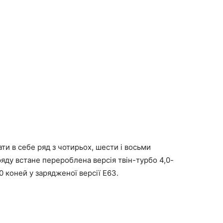
чати в себе ряд з чотирьох, шести і восьми
ряду встане перероблена версія твін-турбо 4,0-
 коней у зарядженої версії E63.