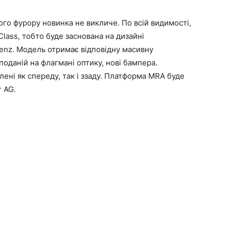
го фурору новинка не викличе. По всій видимості,
lass, тобто буде заснована на дизайні
enz. Модель отримає відповідну масивну
оданій на флагмані оптику, нові бампера.
влені як спереду, так і ззаду. Платформа MRA буде
r AG.