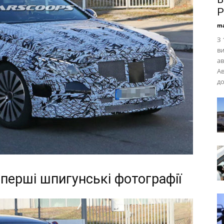
Р
ma
З 
ви
ав
Ав
до
 перші шпигунські фотографії