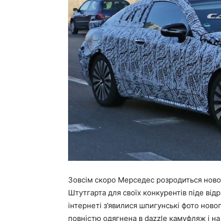
Зовсім скоро Мерседес розродиться новою
Штутгарта для своїх конкурентів піде відра
інтернеті з’явилися шпигунські фото ново
повністю одягнена в dazzle камуфляж і на