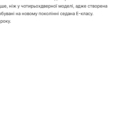
дше, ніж у чотирьохдверної моделі, адже створена
обувані на новому поколінні седана E-класу.
року.