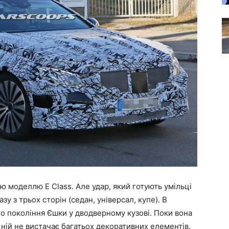
 моделлю E Class. Але удар, який готують умільці
зу з трьох сторін (седан, універсал, купе). В
го покоління Єшки у дводверному кузові. Поки вона
 ній не вистачає багатьох декоративних елементів.