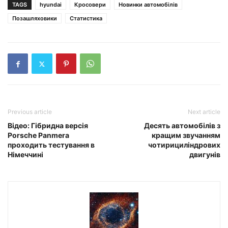
TAGS
hyundai
Кросовери
Новинки автомобілів
Позашляховики
Статистика
Previous article
Next article
Відео: Гібридна версія
Десять автомобілів з
Porsche Panmera
кращим звучанням
проходить тестування в
чотирициліндрових
Німеччині
двигунів