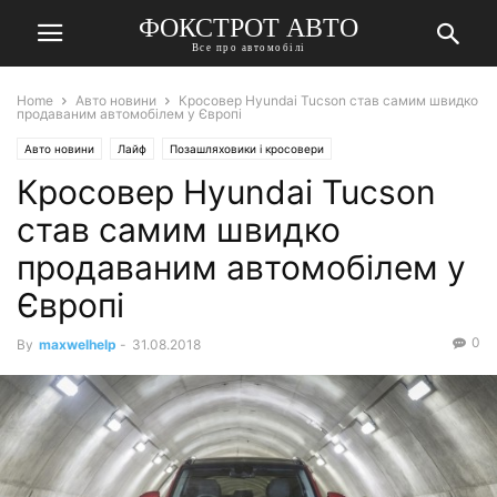
ФОКСТРОТ АВТО
Все про автомобілі
Home
Авто новини
Кросовер Hyundai Tucson став самим швидко
продаваним автомобілем у Європі
Авто новини
Лайф
Позашляховики і кросовери
Кросовер Hyundai Tucson
став самим швидко
продаваним автомобілем у
Європі
0
By
maxwelhelp
-
31.08.2018