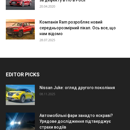
за дефекту в ПО в Росії
20.04.2020
Компанія Ram розробляє новий
середньорозмірний пікап. Ось все, що
нам відомо
28.07.2025
EDITOR PICKS
Nissan Juke: огляд другого покоління
08.11.2025
Автомобільні фари занадто яскраві?
Урядове дослідження підтверджує
страхи водіїв