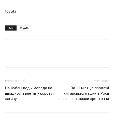
toyota
TAGS
toyota
Previous article
Next article
На Кубані водій мопеда на
За 11 місяців продажі
швидкості влетів у корову і
китайських машин в Росії
загинув
вперше показали зростання