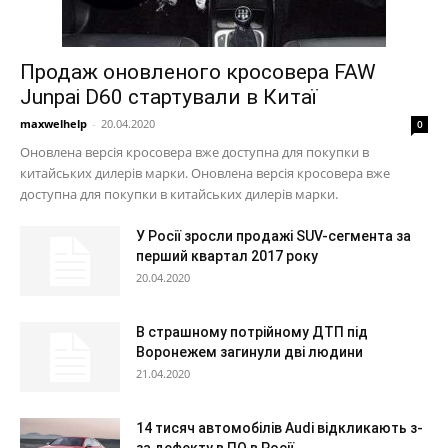
Продаж оновленого кросовера FAW
Junpai D60 стартували в Китаї
maxwelhelp
-
20.04.2020
0
Оновлена версія кросовера вже доступна для покупки в
китайських дилерів марки. Оновлена версія кросовера вже
доступна для покупки в китайських дилерів марки.
У Росії зросли продажі SUV-сегмента за
перший квартал 2017 року
20.04.2020
В страшному потрійному ДТП під
Воронежем загинули дві людини
21.04.2020
14 тисяч автомобілів Audi відкликають з-