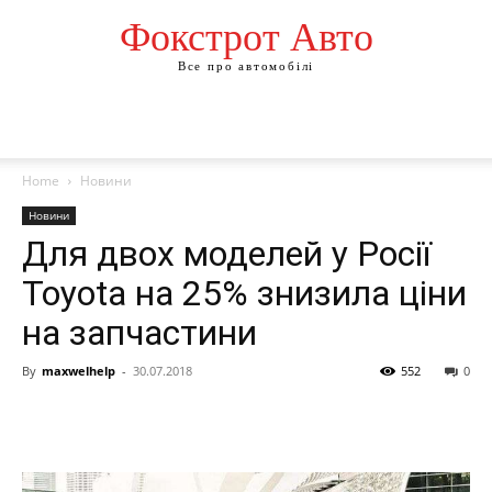
Фокстрот Авто
Все про автомобілі
Home
Новини
Новини
Для двох моделей у Росії
Toyota на 25% знизила ціни
на запчастини
By
maxwelhelp
-
30.07.2018
552
0