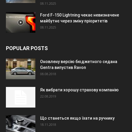
08.11.2025
Ford F-150 Lightning чекає невизначене
майбутнє через зміну пріоритетів
08.11.2025
POPULAR POSTS
Оновлену версію бюджетного седана
Gentra випустив Ravon
08.08.2018
Як вибрати хорошу страхову компанію
22.08.2019
Що станеться якщо їхати на ручнику
18.11.2018