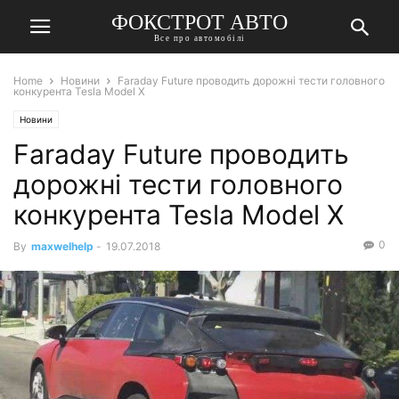
ФОКСТРОТ АВТО
Все про автомобілі
Home
Новини
Faraday Future проводить дорожні тести головного
конкурента Tesla Model X
Новини
Faraday Future проводить
дорожні тести головного
конкурента Tesla Model X
0
By
maxwelhelp
-
19.07.2018