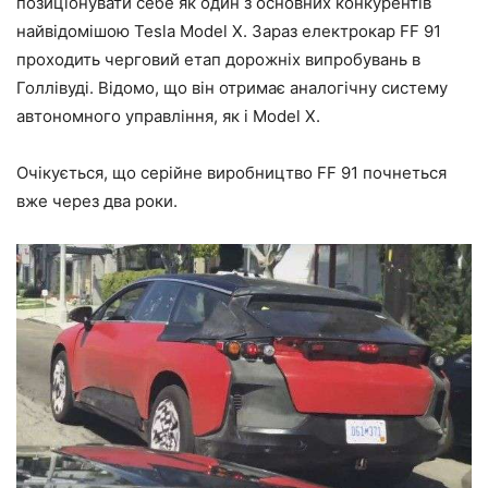
позиціонувати себе як один з основних конкурентів
найвідомішою
Tesla
Model
X
. Зараз електрокар
FF
91
проходить черговий етап дорожніх випробувань в
Голлівуді. Відомо, що він отримає аналогічну систему
автономного управління, як і
Model
X
.
Очікується, що серійне виробництво
FF
91 почнеться
вже через два роки.