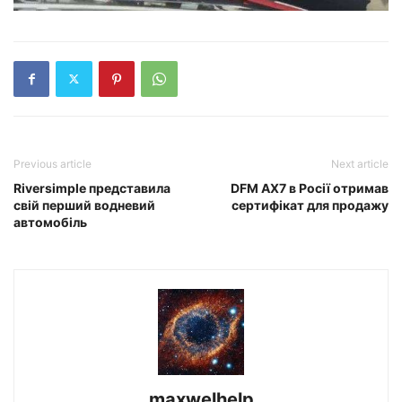
Previous article
Next article
Riversimple представила
DFM AX7 в Росії отримав
свій перший водневий
сертифікат для продажу
автомобіль
maxwelhelp