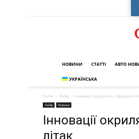
НОВИНИ
СТАТТІ
АВТО НО
УКРАЇНСЬКА
Home
Лайф
Інновації окриляють, гібридний лі
Лайф
Новини
Інновації окрил
літак