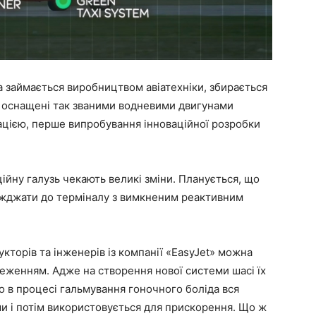
а займається виробництвом авіатехніки, збирається
ть оснащені так званими водневими двигунами
ацією, перше випробування інноваційної розробки
ійну галузь чекають великі зміни. Планується, що
’їжджати до терміналу з вимкненим реактивним
кторів та інженерів із компанії «EasyJet» можна
еженням. Адже на створення нової системи шасі їх
о в процесі гальмування гоночного боліда вся
и і потім використовується для прискорення. Що ж