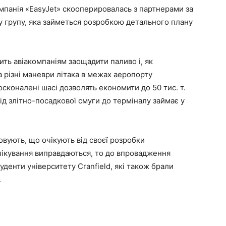
омпанія «EasyJet» скооперировалась з партнерами за
у групу, яка займеться розробкою детального плану
ть авіакомпаніям заощадити паливо і, як
а різні маневри літака в межах аеропорту
сконалені шасі дозволять економити до 50 тис. т.
д злітно-посадкової смуги до терміналу займає у
овують, що очікують від своєї розробки
чікування виправдаються, то до впровадження
уденти університету Cranfield, які також брали
.