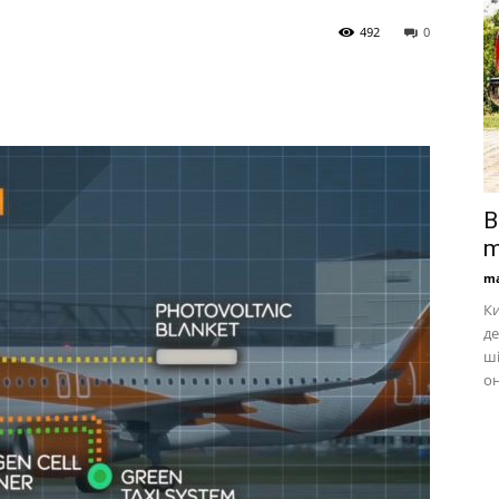
492
0
B
m
ma
Ки
де
ші
он