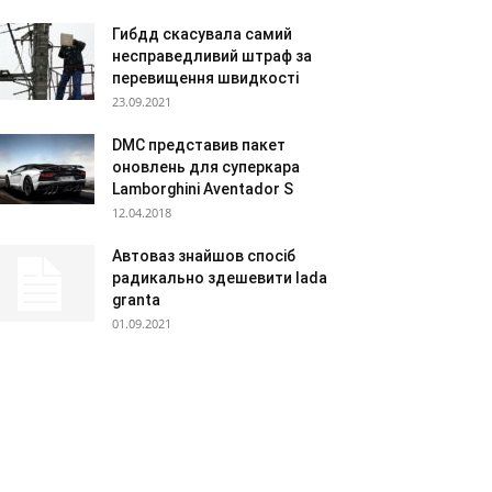
Гибдд скасувала самий
несправедливий штраф за
перевищення швидкості
23.09.2021
DMC представив пакет
оновлень для суперкара
Lamborghini Aventador S
12.04.2018
Автоваз знайшов спосіб
радикально здешевити lada
granta
01.09.2021