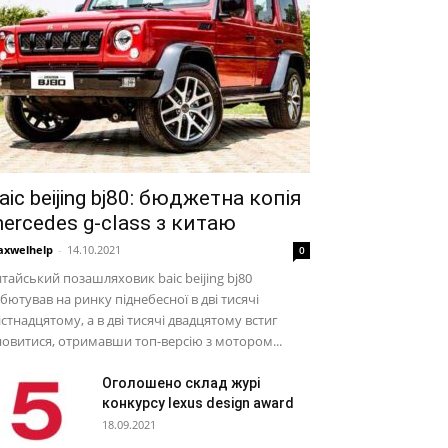
aic beijing bj80: бюджетна копія
ercedes g-class з китаю
xwelhelp
-
14.10.2021
0
тайський позашляховик baic beijing bj80
бютував на ринку піднебесної в дві тисячі
стнадцятому, а в дві тисячі двадцятому встиг
овитися, отримавши топ-версію з мотором...
Оголошено склад журі
конкурсу lexus design award
18.09.2021