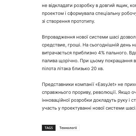
не відкладати розробку в довгий ящик, к
проектом і сформувала спеціальну робоч
зі створення прототипу.
Впровадження нової системи шасі дозволи
средствие, гроші. На сьогоднішній день н
витрачається приблизно 4% пального. Вдо
палива щорічно. При цьому покращання ві
пілота літака близько 20 хв.
Представники компанії «EasyJet» не прих
справжнього прориву, революції. Якщо о
інноваційної розробки докладуть руку і ст
участь у проектуванні нової системи шасі
TAGS
Технології