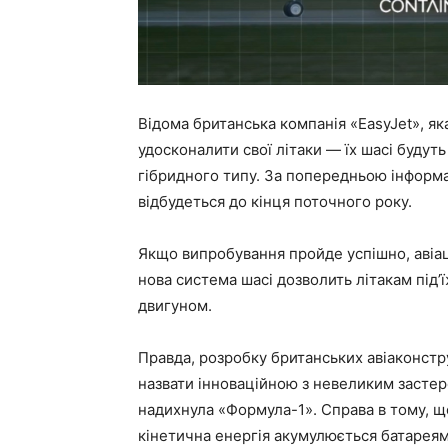
Відома британська компанія «EasyJet», як
удосконалити свої літаки — їх шасі буду
гібридного типу. За попередньою інформ
відбудеться до кінця поточного року.
Якщо випробування пройде успішно, авіац
нова система шасі дозволить літакам під
двигуном.
Правда, розробку британських авіаконстру
назвати інноваційною з невеликим застер
надихнула «Формула-1». Справа в тому, щ
кінетична енергія акумулюється батареям