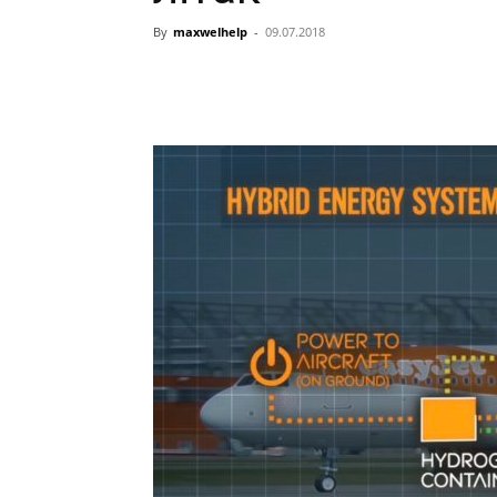
By
maxwelhelp
-
09.07.2018