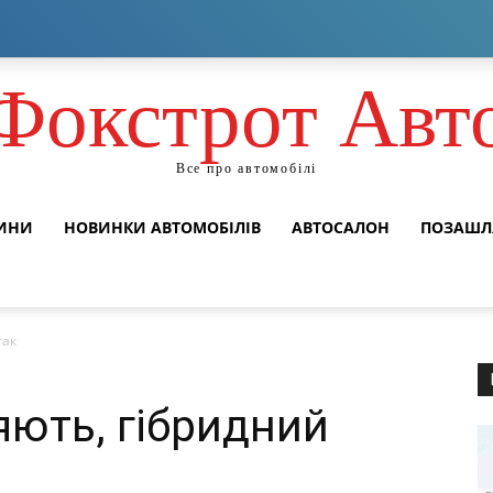
Фокстрот Авт
Все про автомобілі
ВИНИ
НОВИНКИ АВТОМОБІЛІВ
АВТОСАЛОН
ПОЗАШЛ
так
яють, гібридний