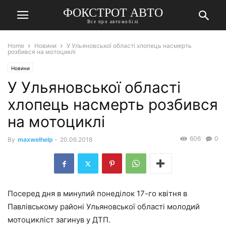
ФОКСТРОТ АВТО
Все про автомобілі
Home
Новини
У Ульяновської області хлопець насмерть
розбився на мотоциклі
Новини
У Ульяновської області
хлопець насмерть розбився
на мотоциклі
606
0
By
maxwelhelp
-
20.06.2018
Посеред дня в минулий понеділок 17-го квітня в
Павлівському районі Ульяновської області молодий
мотоцикліст загинув у ДТП.