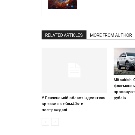
RELATED ARTICLES
MORE FROM AUTHOR
Mitsubishi O
флагманськ
пропонують
У Пензенській області «десятка»
рублів
врізався в «КамАЗ»: є
постраждалі