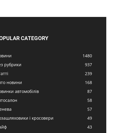
OPULAR CATEGORY
овини
1480
ез рубрики
937
атті
239
вто новини
168
овинки автомобілів
87
втосалон
58
енева
57
озашляховики і кросовери
49
айф
43