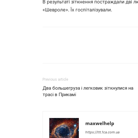
В результаті зіткнення постраждали дві л
«Шевроле». Їх госпіталізували.
Previous article
Два большегруза і легковик зіткнулися на
трасі в Прикамї
maxwelhelp
https://ttt.1ca.com.ua