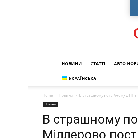
НОВИНИ
СТАТТІ
АВТО НО
УКРАЇНСЬКА
Home
Новини
В страшному потрійному ДТП в 
Новини
В страшному по
Міллерово пост