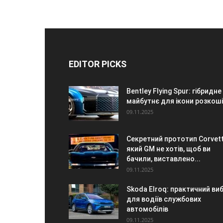
EDITOR PICKS
Bentley Flying Spur: гібридне
майбутнє для ікони розкоші
09.11.2025
Секретний прототип Corvett
який GM не хотів, щоб ви
бачили, виставлено...
09.11.2025
Skoda Elroq: практичний виб
для водіїв службових
автомобілів
09.11.2025