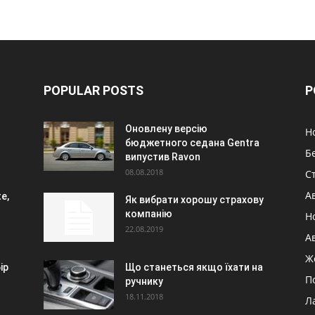
POPULAR POSTS
P
Оновлену версію
Н
бюджетного седана Gentra
Б
випустив Ravon
08.08.2018
Ст
А
e,
Як вибрати хорошу страхову
компанію
Н
22.08.2019
А
Ж
ір
Що станеться якщо їхати на
П
ручнику
18.11.2018
Л