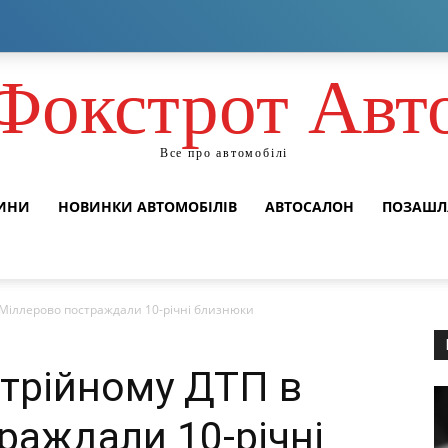
Фокстрот Авт
Все про автомобілі
ВИНИ
НОВИНКИ АВТОМОБІЛІВ
АВТОСАЛОН
ПОЗАШЛ
Міллерово постраждали 10-річні близнюки
трійному ДТП в
раждали 10-річні