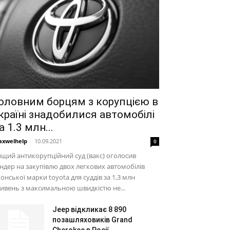
оловним борцям з корупцією в
країні знадобилися автомобілі
а 1.3 млн...
xwelhelp
-
10.09.2021
0
щий антикорупційний суд (вакс) оголосив
ндер на закупівлю двох легкових автомобілів
онської марки toyota для суддів за 1,3 млн
ивень з максимальною швидкістю не...
Jeep відкликає 8 890
позашляховиків Grand