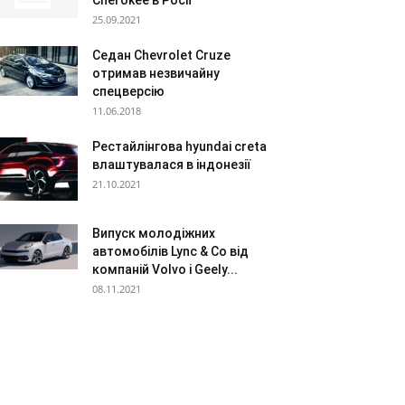
Cherokee в Росії
25.09.2021
Седан Chevrolet Cruze
отримав незвичайну
спецверсію
11.06.2018
Рестайлінгова hyundai creta
влаштувалася в індонезії
21.10.2021
Випуск молодіжних
автомобілів Lync & Co від
компаній Volvo і Geely...
08.11.2021