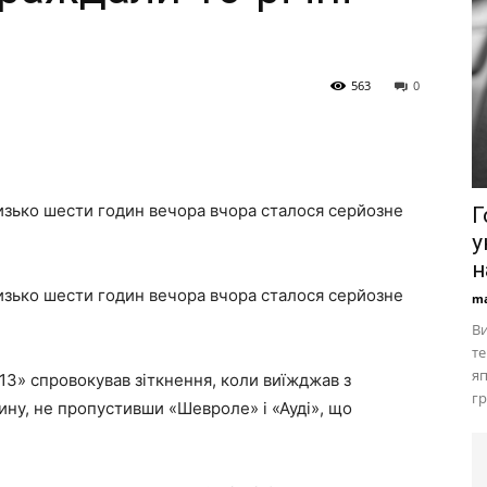
563
0
лизько шести годин вечора вчора сталося серйозне
Г
у
н
лизько шести годин вечора вчора сталося серйозне
ma
Ви
те
яп
13» спровокував зіткнення, коли виїжджав з
гр
ину, не пропустивши «Шевроле» і «Ауді», що